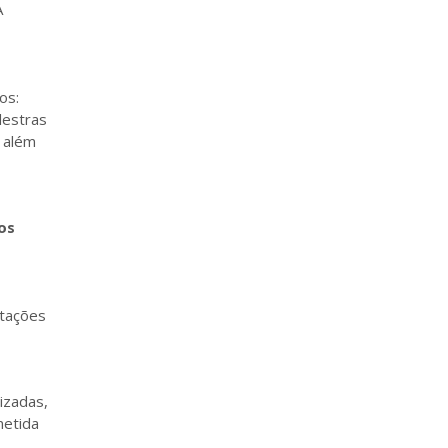
A
os:
alestras
, além
os
itações
izadas,
metida