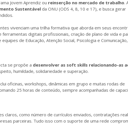
grama Jovem Aprendiz ou
reinserção no mercado de trabalho
. 
imento Sustentável
da ONU (ODS 4, 8, 10 e 17), e busca gerar
ndidos.
antes vivenciam uma trilha formativa que aborda em seus encontr
e ferramentas digitais profissionais, criação de plano de vida e p
 equipes de Educação, Atenção Social, Psicologia e Comunicação
ecta se propõe a
desenvolver as soft skills relacionando-as a
peito, humildade, solidariedade e superação.
nclui oficinas, workshops, dinâmicas em grupo e muitas rodas de
 somando 25 horas de conteúdo, sempre acompanhadas de capac
 claros, como número de currículos enviados, contratações real
mpresas parceiras. Tudo isso com o suporte de uma rede compro