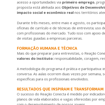
acesso a oportunidades via
primeiro emprego
, pro
proposta está alinhada aos
Objetivos de Desenvolv
impacto social e econômico real
nos territórios ate
Durante três meses, entre maio e agosto, os particip
oficinas de currículo e de técnicas de entrevista; uso d
com profissionais do mercado. Tudo isso com apoio de
de visitas guiadas a empresas parceiras.
FORMAÇÃO HUMANA E TÉCNICA
Mais do que preparar para entrevistas, o Reação Con
valores do Instituto:
responsabilidade, coragem, res
A metodologia do programa é prática e participativa: i
conversa. As aulas ocorrem duas vezes por semana,
específicas para os profissionais envolvidos.
RESULTADOS QUE INSPIRAM E TRANSFORMAM
O sucesso do Reação Conecta é medido por indicadores
planos de vida elaborados e vagas oferecidas por e
com o desenvolvimento de nossos jovens.