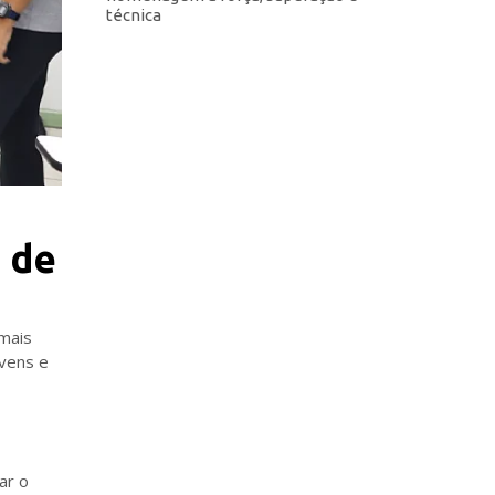
técnica
 de
mais
vens e
ar o