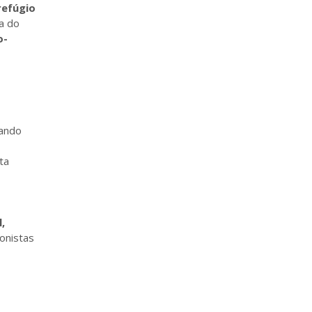
refúgio
a do
o-
nando
ta
,
onistas