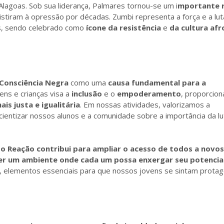
 Alagoas. Sob sua liderança, Palmares tornou-se um i
mportante 
istiram à opressão por décadas. Zumbi representa a força e a lut
s, sendo celebrado como
ícone da resistência
e
da cultura afr
 Consciência Negra
como uma
causa fundamental para a
ens e crianças visa a
inclusão
e o
empoderamento
, proporcio
is justa e igualitária
. Em nossas atividades, valorizamos a
entizar nossos alunos e a comunidade sobre a importância da lu
to Reação contribui para ampliar o acesso de todos a novos
er um ambiente onde cada um possa enxergar seu potencial
, elementos essenciais para que nossos jovens se sintam protag