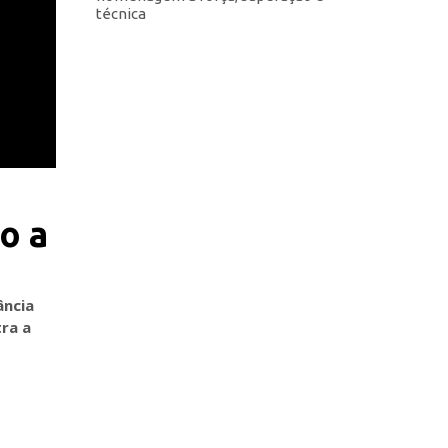
técnica
o a
ncia
tra a