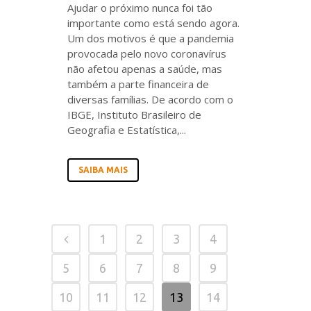
Ajudar o próximo nunca foi tão
importante como está sendo agora.
Um dos motivos é que a pandemia
provocada pelo novo coronavírus
não afetou apenas a saúde, mas
também a parte financeira de
diversas famílias. De acordo com o
IBGE, Instituto Brasileiro de
Geografia e Estatística,...
SAIBA MAIS
1
2
3
4
5
6
7
8
9
10
11
12
13
14