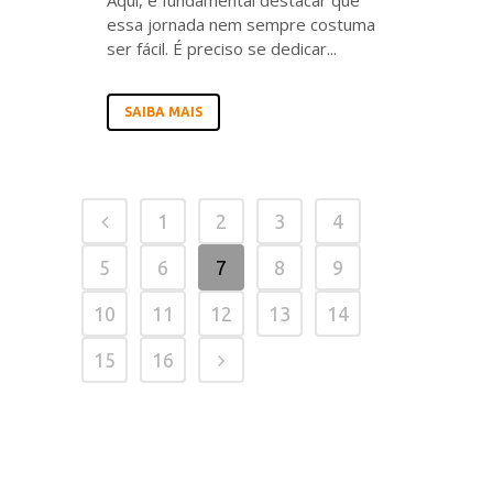
Aqui, é fundamental destacar que
essa jornada nem sempre costuma
ser fácil. É preciso se dedicar...
SAIBA MAIS
1
2
3
4
5
6
7
8
9
10
11
12
13
14
15
16